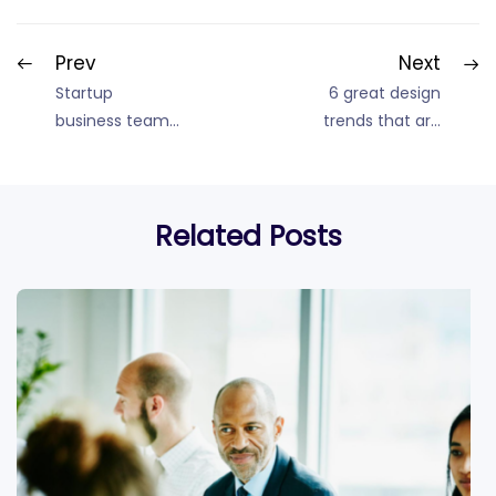
Prev
Next
Startup
6 great design
business team
trends that are
and online
making a
education
come-back in
service
2023
Related Posts